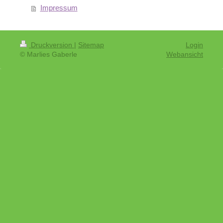
Impressum
Druckversion
|
Sitemap
Login
© Marlies Gaberle
Webansicht