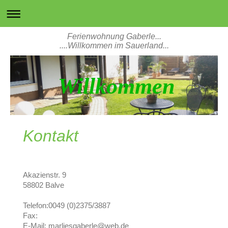
Ferienwohnung Gaberle...
....Willkommen im Sauerland...
Willkommen
Kontakt
Akazienstr.
9
58802
Balve
Telefon:0049 (0)2375/3887
Fax:
E-Mail:
marliesgaberle@web.de